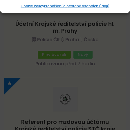
Cookie Policy
Prohlášení o ochraně osobních údajů
Účetní Krajské ředitelství policie hl.
m. Prahy
Policie ČR
Praha 1, Česko
Plný úvazek
Nový
Publikováno před 7 hodin
Referent pro mzdovou účtárnu
Krajské ředitelství policie STČ kraje