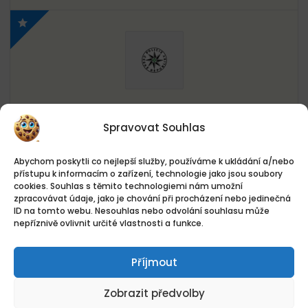
Referent státní správy a
Spravovat Souhlas
samosprávy KŘP hl. m. Prahy
Policie ČR
Abychom poskytli co nejlepší služby, používáme k ukládání a/nebo
Sdružení 1664/1, Praha 4-Nusle, Česko
přístupu k informacím o zařízení, technologie jako jsou soubory
cookies. Souhlas s těmito technologiemi nám umožní
zpracovávat údaje, jako je chování při procházení nebo jedinečná
Plný úvazek
Nový
ID na tomto webu. Nesouhlas nebo odvolání souhlasu může
nepříznivě ovlivnit určité vlastnosti a funkce.
Publikováno před 7 hodin
Příjmout
Zobrazit předvolby