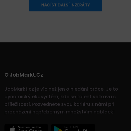
NAČÍST DALŠÍ INZERÁTY
O JobMarkt.cz
JobMarkt.cz je víc než jen o hledání práce. Je to
dynamický ekosystém, kde se talent setkává s
příležitostí.
Pozvedněte svou kariéru s námi při
procházení nepřeberným množstvím nabídek!