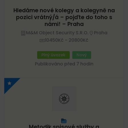
Hledáme nové kolegy a kolegyně na
pozici vrátný/á – pojďte do toho s
námi! – Praha
M&M Object Security S.r.o.
Praha
10450Kč - 20800Kč
Plný úvazek
Nový
Publikováno před 7 hodin
Metodik spisové služby a