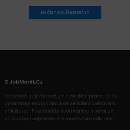
NAČÍST DALŠÍ INZERÁTY
O JobMarkt.cz
JobMarkt.cz je víc než jen o hledání práce. Je to
dynamický ekosystém, kde se talent setkává s
příležitostí.
Pozvedněte svou kariéru s námi při
procházení nepřeberným množstvím nabídek!