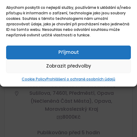
Abychom poskytli co nejlepší služby, používáme k ukládání a/nebo
přístupu k informacím o zařízení, technologie jako jsou soubory
cookies. Souhlas s těmito technologiemi nám umožní
zpracovávat údaje, jako je chování při procházení nebo jedinečná
ID na tomto webu. Nesouhlas nebo odvolání souhlasu může
nepříznivě ovlivnit určité vlastnosti a funkce.
PRACOVNÍK-CE V SOCIÁLNÍCH
Příjmout
SLUŽBÁCH/PRACOVNÍ ASISTENT-KA
Zobrazit předvolby
ANIMA VIVA Z. S.
ANIMA VIVA Z. S. - Sociální Poradna,
Cookie Policy
Prohlášení o ochraně osobních údajů
Klášterní Středisko Franciscaneum,
Sušilova, 74601, Předměstí, Opava
(nečleněná Část Města), Opava,
Moravskoslezský Kraj
8000Kč
Publikováno před 5 hodin