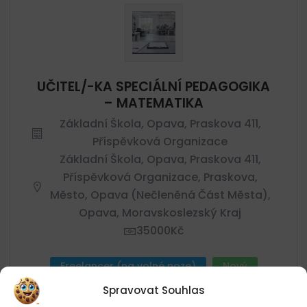
UČITEL/-KA SPECIÁLNÍ PEDAGOGIKA
– MATEMATIKA
Základní Škola, Opava, Praskova 411,
Příspěvková Organizace
Základní Škola, Opava, Praskova 411,
Příspěvková Organizace, Praskova,
Město, Opava (nečleněná Část Města),
Opava, Moravskoslezský Kraj
35000Kč
Freelancer (na volné noze)
Nový
Publikováno před 5 hodin
Spravovat Souhlas