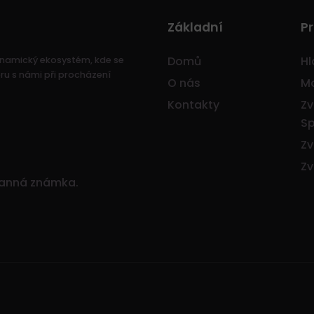
Základní
Pr
Domů
Hl
dynamický ekosystém, kde se
ru s námi při procházení
O nás
Mo
Kontakty
Zv
Sp
Zv
Zv
ranná známka.