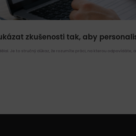
 ukázat zkušenosti tak, aby personali
ělal. Je to stručný důkaz, že rozumíte práci, na kterou odpovídáte, 