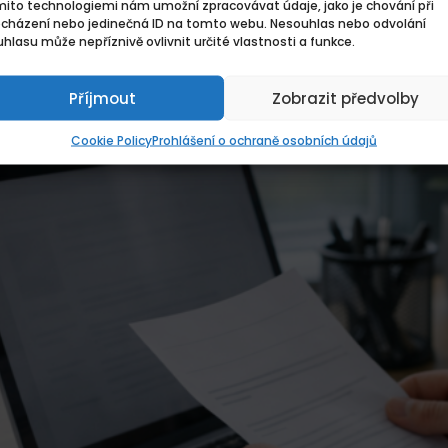
kolu, brigády a dovednosti tak, aby 
mito technologiemi nám umožní zpracovávat údaje, jako je chování při
ocházení nebo jedinečná ID na tomto webu. Nesouhlas nebo odvolání
hlasu může nepříznivě ovlivnit určité vlastnosti a funkce.
rezentovat školu, brigády a dovednosti tak, aby zaujaly zaměstnavate
Příjmout
Zobrazit předvolby
Cookie Policy
Prohlášení o ochraně osobních údajů