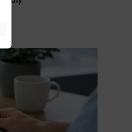
zaujaly
le.