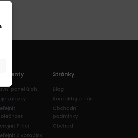
k
o Klienty
Stránky
avní panel úloh
Blog
je záložky
Kontaktujte nás
eřejnit
Obchodní
olečnost
podmínky
eřejnit Práci
Obchod
eřejnit Životopisy