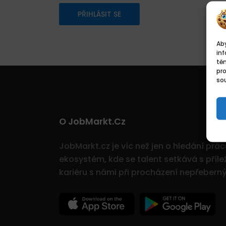
PŘIHLÁSIT SE
Aby
inf
tě
pr
sou
O JobMarkt.cz
JobMarkt.cz je víc než jen o hledání prá
ekosystém, kde se talent setkává s přílež
kariéru s námi při procházení nepřeber