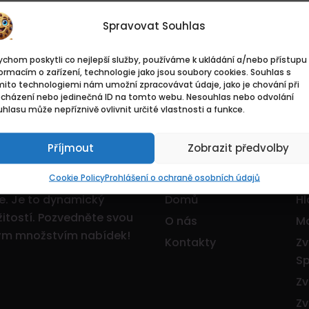
Spravovat Souhlas
chom poskytli co nejlepší služby, používáme k ukládání a/nebo přístupu 
ormacím o zařízení, technologie jako jsou soubory cookies. Souhlas s
mito technologiemi nám umožní zpracovávat údaje, jako je chování při
ocházení nebo jedinečná ID na tomto webu. Nesouhlas nebo odvolání
hlasu může nepříznivě ovlivnit určité vlastnosti a funkce.
Příjmout
Zobrazit předvolby
Základní
Pr
Cookie Policy
Prohlášení o ochraně osobních údajů
ce. Je to dynamický
Domů
Hl
itostí.
Pozvedněte svou
O nás
Mo
ným množstvím nabídek!
Kontakty
Zv
Sp
Zv
Zv