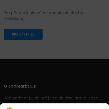
Pro přístup k hlavnímu panelu musíte být
přihlášeni.
PŘIHLASTE SE
O JobMarkt.cz
JobMarkt.cz je víc než jen o hledání práce. Je to
dynamický ekosystém, kde se talent setkává s