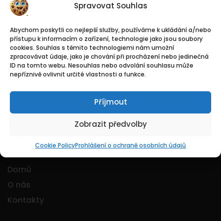
příležitostí.
Pozvedněte svou kariéru s námi při
Spravovat Souhlas
procházení nepřeberným množstvím nabídek!
Abychom poskytli co nejlepší služby, používáme k ukládání a/nebo
přístupu k informacím o zařízení, technologie jako jsou soubory
cookies. Souhlas s těmito technologiemi nám umožní
zpracovávat údaje, jako je chování při procházení nebo jedinečná
ID na tomto webu. Nesouhlas nebo odvolání souhlasu může
nepříznivě ovlivnit určité vlastnosti a funkce.
Logo Jobmarkt.cz ® je registrovaná ochranná
Příjmout
známka.
Zobrazit předvolby
Základní
Cookie Policy
Prohlášení o ochraně osobních údajů
Domů
O nás
Kontakty