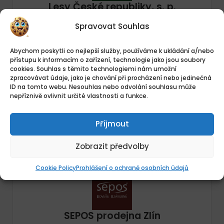
Lesy České republiky, s. p.
Spravovat Souhlas
Abychom poskytli co nejlepší služby, používáme k ukládání a/nebo
přístupu k informacím o zařízení, technologie jako jsou soubory
Umístění
cookies. Souhlas s těmito technologiemi nám umožní
Přemyslova 1106/19,
Otevřené pozice
zpracovávat údaje, jako je chování při procházení nebo jedinečná
Nový Hradec Králové,
3 Práce
ID na tomto webu. Nesouhlas nebo odvolání souhlasu může
nepříznivě ovlivnit určité vlastnosti a funkce.
Česko
Příjmout
Zobrazit předvolby
Cookie Policy
Prohlášení o ochraně osobních údajů
SEPOS prodejna Zlín