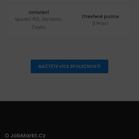
Umístění
Otevřené pozice
Spodní 153, Zbraslav,
0 Prací
Česko
NAČTĚTE VÍCE SPOLEČNOSTÍ
O JobMarkt.cz