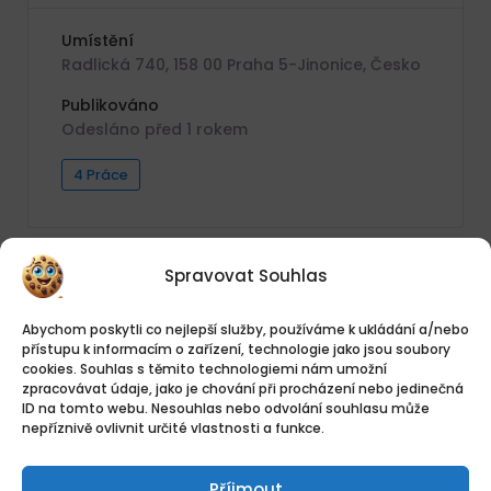
Umístění
Radlická 740, 158 00 Praha 5-Jinonice, Česko
Publikováno
Odesláno před 1 rokem
4 Práce
Spravovat Souhlas
Abychom poskytli co nejlepší služby, používáme k ukládání a/nebo
Lesy České republiky, s. p.
přístupu k informacím o zařízení, technologie jako jsou soubory
cookies. Souhlas s těmito technologiemi nám umožní
zpracovávat údaje, jako je chování při procházení nebo jedinečná
ID na tomto webu. Nesouhlas nebo odvolání souhlasu může
nepříznivě ovlivnit určité vlastnosti a funkce.
Umístění
Přemyslova 1106/19, Nový Hradec Králové,
Příjmout