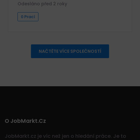
Odesláno před 2 roky
0 Prací
NAČTĚTE VÍCE SPOLEČNOSTÍ
O JobMarkt.cz
JobMarkt.cz je víc než jen o hledání práce. Je to