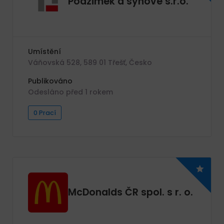
Podzimek a synové s.r.o.
Umístění
Váňovská 528, 589 01 Třešť, Česko
Publikováno
Odesláno před 1 rokem
0 Prací
McDonalds ČR spol. s r. o.