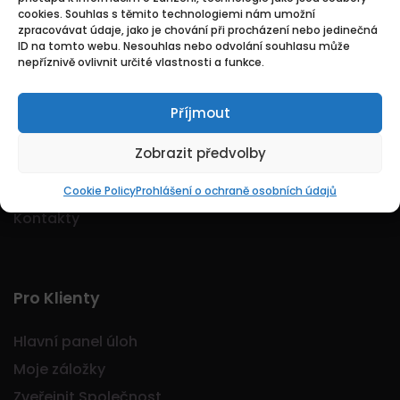
cookies. Souhlas s těmito technologiemi nám umožní
Logo Jobmarkt.cz ® je registrovaná ochranná
zpracovávat údaje, jako je chování při procházení nebo jedinečná
známka.
ID na tomto webu. Nesouhlas nebo odvolání souhlasu může
nepříznivě ovlivnit určité vlastnosti a funkce.
Příjmout
Základní
Zobrazit předvolby
Domů
O nás
Cookie Policy
Prohlášení o ochraně osobních údajů
Kontakty
Pro Klienty
Hlavní panel úloh
Moje záložky
Zveřejnit Společnost