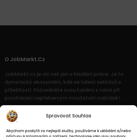
O JobMarkt.cz
JobMarkt.cz je víc než jen o hledání práce. Je to
dynamický ekosystém, kde se talent setkává s
příležitostí.
Pozvedněte svou kariéru s námi při
procházení nepřeberným množstvím nabídek!
Spravovat Souhlas
Abychom poskytli co nejlepší služby, používáme k ukládání a/nebo
přístupu k informacím o zařízení, technologie jako jsou soubory