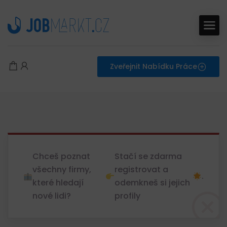
Zveřejnit Nabídku Práce
Chceš poznat
Stačí se zdarma
všechny firmy,
registrovat a
.
které hledají
odemkneš si jejich
nové lidi?
profily