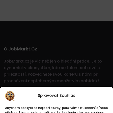
O JobMarkt.cz
JobMarkt.cz je víc než jen o hledání práce. Je to
dynamický ekosystém, kde se talent setkává s
příležitostí.
Pozvedněte svou kariéru s námi při
procházení nepřeberným množstvím nabídek!
Spravovat Souhlas
Abychom poskytli co nejlepší služby, používáme k ukládání a/nebo
přístupu k informacím o zařízení, technologie jako jsou soubory