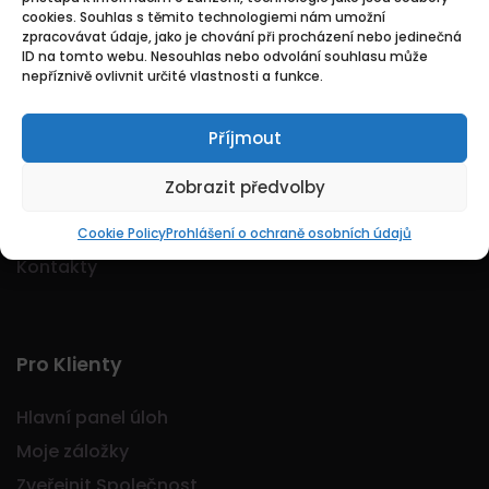
cookies. Souhlas s těmito technologiemi nám umožní
Logo Jobmarkt.cz ® je registrovaná ochranná
zpracovávat údaje, jako je chování při procházení nebo jedinečná
známka.
ID na tomto webu. Nesouhlas nebo odvolání souhlasu může
nepříznivě ovlivnit určité vlastnosti a funkce.
Příjmout
Základní
Zobrazit předvolby
Domů
O nás
Cookie Policy
Prohlášení o ochraně osobních údajů
Kontakty
Pro Klienty
Hlavní panel úloh
Moje záložky
Zveřejnit Společnost