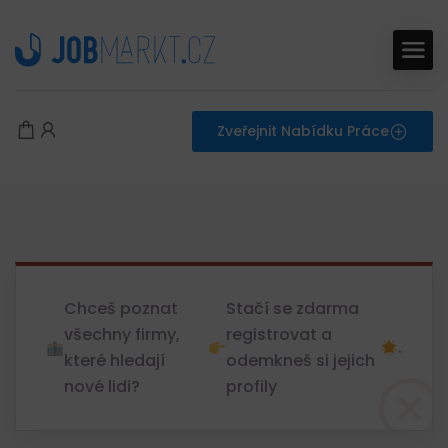
Zveřejnit Nabídku Práce
Chceš poznat
Stačí se zdarma
všechny firmy,
registrovat a
.
které hledají
odemkneš si jejich
nové lidi?
profily