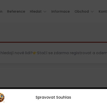
ín
Reference
Hledat
Informace
Obchod
Kont
hledají nové lidi?
Stačí se zdarma registrovat a odemkn
Spravovat Souhlas