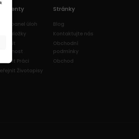
k
o Klienty
Stránky
avní panel úloh
Blog
je záložky
Kontaktujte nás
eřejnit
Obchodní
olečnost
podmínky
eřejnit Práci
Obchod
eřejnit Životopisy