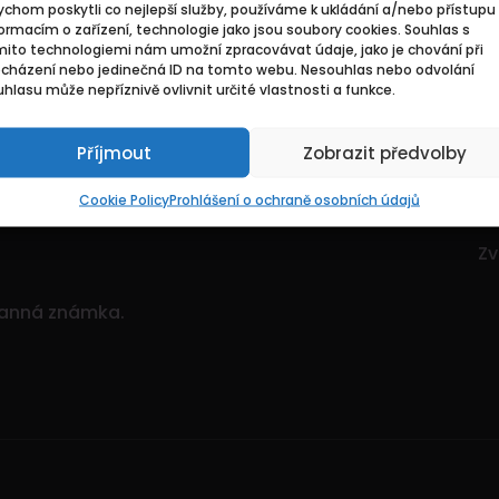
chom poskytli co nejlepší služby, používáme k ukládání a/nebo přístupu 
Základní
Pr
ormacím o zařízení, technologie jako jsou soubory cookies. Souhlas s
mito technologiemi nám umožní zpracovávat údaje, jako je chování při
ocházení nebo jedinečná ID na tomto webu. Nesouhlas nebo odvolání
ce. Je to dynamický
Domů
Hl
hlasu může nepříznivě ovlivnit určité vlastnosti a funkce.
itostí.
Pozvedněte svou
O nás
Mo
ným množstvím nabídek!
Příjmout
Zobrazit předvolby
Kontakty
Zv
Sp
Cookie Policy
Prohlášení o ochraně osobních údajů
Zv
Zv
ranná známka.