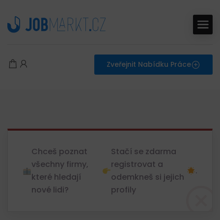
Zveřejnit Nabídku Práce
Chceš poznat
Stačí se zdarma
všechny firmy,
registrovat a
.
které hledají
odemkneš si jejich
nové lidi?
profily