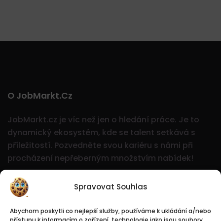
O JobMarkt.cz
JobMarkt.cz je víc než jen o hledání práce. Je to
dynamický ekosystém, kde se talent setkává s
příležitostí.
Pozvedněte svou kariéru s námi při
procházení nepřeberným množstvím nabídek!
Spravovat Souhlas
Abychom poskytli co nejlepší služby, používáme k ukládání a/nebo
přístupu k informacím o zařízení, technologie jako jsou soubory