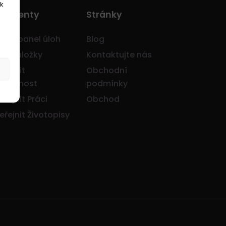
k
o Klienty
Stránky
avní panel úloh
Blog
je záložky
Kontaktujte nás
eřejnit
Obchodní
olečnost
podmínky
eřejnit Práci
Obchod
eřejnit Životopisy