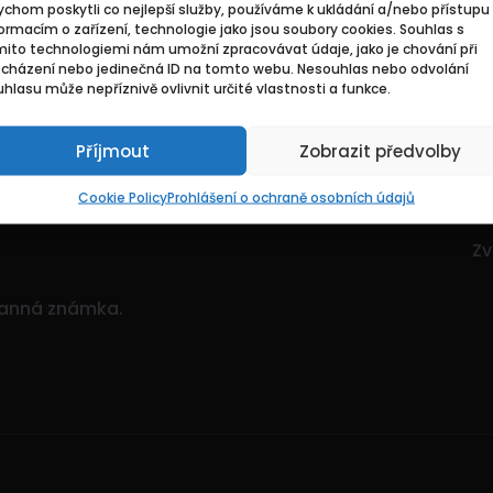
chom poskytli co nejlepší služby, používáme k ukládání a/nebo přístupu 
Základní
Pr
ormacím o zařízení, technologie jako jsou soubory cookies. Souhlas s
mito technologiemi nám umožní zpracovávat údaje, jako je chování při
ocházení nebo jedinečná ID na tomto webu. Nesouhlas nebo odvolání
ce. Je to dynamický
Domů
Hl
hlasu může nepříznivě ovlivnit určité vlastnosti a funkce.
itostí.
Pozvedněte svou
O nás
Mo
ným množstvím nabídek!
Příjmout
Zobrazit předvolby
Kontakty
Zv
Sp
Cookie Policy
Prohlášení o ochraně osobních údajů
Zv
Zv
ranná známka.