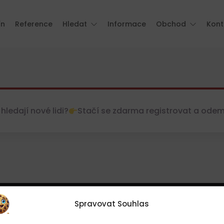
ín
Reference
Hledat
Informace
Obchod
Kont
hledají nové lidi?
Stačí se zdarma registrovat a odemkn
Spravovat Souhlas