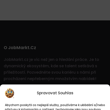
O JobMarkt.cz
JobMarkt.cz je víc než jen o hledání práce. Je to
dynamický ekosystém, kde se talent setkává s
příležitostí.
Pozvedněte svou kariéru s námi při
procházení nepřeberným množstvím nabídek!
Spravovat Souhlas
Abychom poskytli co nejlepší služby, používáme k ukládání a/nebo
přístupu k informacím o zařízení, technologie jako jsou soubory