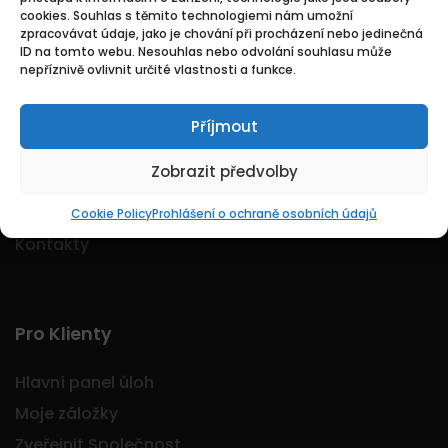
cookies. Souhlas s těmito technologiemi nám umožní
Logo Jobmarkt.cz ® je registrovaná ochranná
zpracovávat údaje, jako je chování při procházení nebo jedinečná
známka.
ID na tomto webu. Nesouhlas nebo odvolání souhlasu může
nepříznivě ovlivnit určité vlastnosti a funkce.
Příjmout
Základní
Zobrazit předvolby
Domů
O nás
Cookie Policy
Prohlášení o ochraně osobních údajů
Kontakty
Pro Klienty
Hlavní panel úloh
Moje záložky
Zveřejnit Společnost