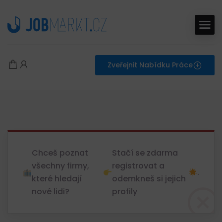
Zveřejnit Nabídku Práce
Chceš poznat
Stačí se zdarma
všechny firmy,
registrovat a
.
které hledají
odemkneš si jejich
nové lidi?
profily