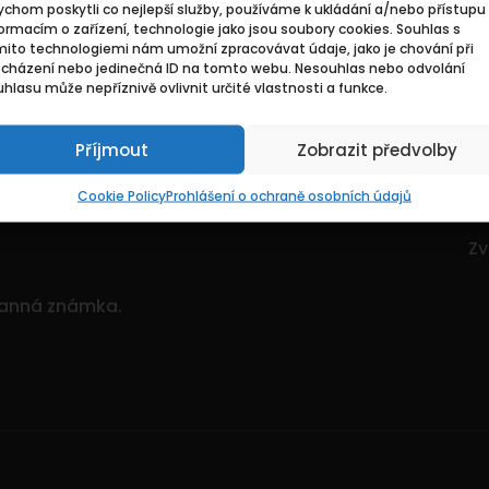
chom poskytli co nejlepší služby, používáme k ukládání a/nebo přístupu 
Základní
Pr
ormacím o zařízení, technologie jako jsou soubory cookies. Souhlas s
mito technologiemi nám umožní zpracovávat údaje, jako je chování při
ocházení nebo jedinečná ID na tomto webu. Nesouhlas nebo odvolání
ce. Je to dynamický
Domů
Hl
hlasu může nepříznivě ovlivnit určité vlastnosti a funkce.
itostí.
Pozvedněte svou
O nás
Mo
ným množstvím nabídek!
Příjmout
Zobrazit předvolby
Kontakty
Zv
Sp
Cookie Policy
Prohlášení o ochraně osobních údajů
Zv
Zv
ranná známka.