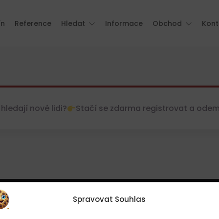
ín
Reference
Hledat
Informace
Obchod
Kont
hledají nové lidi?
Stačí se zdarma registrovat a odemkn
Spravovat Souhlas