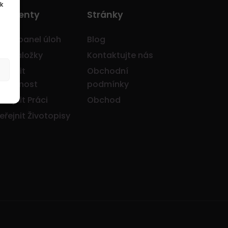
k
o Klienty
Stránky
avní panel úloh
Blog
je záložky
Kontaktujte nás
eřejnit
Obchodní
olečnost
podmínky
eřejnit Práci
Obchod
eřejnit Životopisy