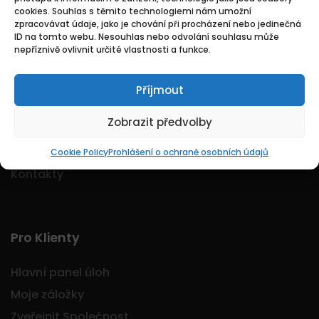
cookies. Souhlas s těmito technologiemi nám umožní
Logo Jobmarkt.cz ® je registrovaná ochranná
zpracovávat údaje, jako je chování při procházení nebo jedinečná
známka.
ID na tomto webu. Nesouhlas nebo odvolání souhlasu může
nepříznivě ovlivnit určité vlastnosti a funkce.
Příjmout
Základní
Zobrazit předvolby
Domů
O nás
Cookie Policy
Prohlášení o ochraně osobních údajů
Kontakty
Pro Klienty
Hlavní panel úloh
Moje záložky
Zveřejnit Společnost