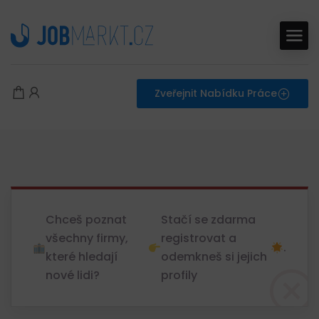
Zveřejnit Nabídku Práce
Chceš poznat
Stačí se zdarma
všechny firmy,
registrovat a
.
které hledají
odemkneš si jejich
nové lidi?
profily