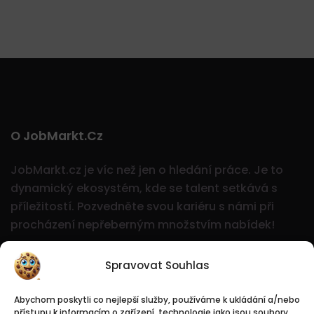
O JobMarkt.cz
JobMarkt.cz je víc než jen o hledání práce. Je to
dynamický ekosystém, kde se talent setkává s
příležitostí.
Pozvedněte svou kariéru s námi při
procházení nepřeberným množstvím nabídek!
Spravovat Souhlas
Abychom poskytli co nejlepší služby, používáme k ukládání a/nebo
přístupu k informacím o zařízení, technologie jako jsou soubory