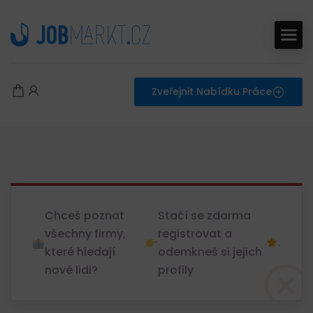
Zveřejnit Nabídku Práce
Chceš poznat
Stačí se zdarma
všechny firmy,
registrovat a
.
které hledají
odemkneš si jejich
nové lidi?
profily