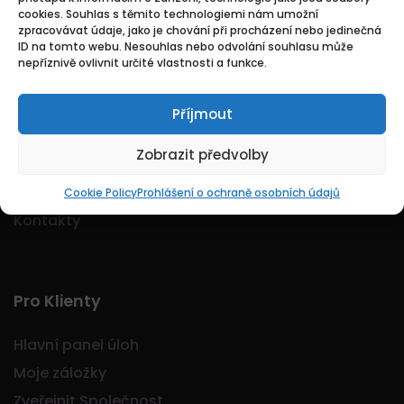
cookies. Souhlas s těmito technologiemi nám umožní
Logo Jobmarkt.cz ® je registrovaná ochranná
zpracovávat údaje, jako je chování při procházení nebo jedinečná
známka.
ID na tomto webu. Nesouhlas nebo odvolání souhlasu může
nepříznivě ovlivnit určité vlastnosti a funkce.
Příjmout
Základní
Zobrazit předvolby
Domů
O nás
Cookie Policy
Prohlášení o ochraně osobních údajů
Kontakty
Pro Klienty
Hlavní panel úloh
Moje záložky
Zveřejnit Společnost