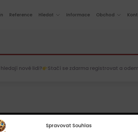
ín
Reference
Hledat
Informace
Obchod
Kont
hledají nové lidi?
Stačí se zdarma registrovat a odemkn
Spravovat Souhlas