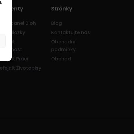
k
o Klienty
Stránky
avní panel úloh
Blog
je záložky
Kontaktujte nás
eřejnit
Obchodní
olečnost
podmínky
eřejnit Práci
Obchod
eřejnit Životopisy