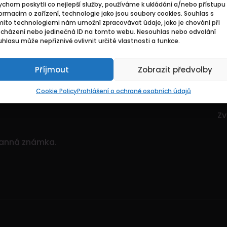
chom poskytli co nejlepší služby, používáme k ukládání a/nebo přístupu 
Základní
Pr
ormacím o zařízení, technologie jako jsou soubory cookies. Souhlas s
mito technologiemi nám umožní zpracovávat údaje, jako je chování při
ocházení nebo jedinečná ID na tomto webu. Nesouhlas nebo odvolání
ce. Je to dynamický
Domů
Hl
hlasu může nepříznivě ovlivnit určité vlastnosti a funkce.
itostí.
Pozvedněte svou
O nás
Mo
ným množstvím nabídek!
Příjmout
Zobrazit předvolby
Kontakty
Zv
Sp
Cookie Policy
Prohlášení o ochraně osobních údajů
Zv
Zv
ranná známka.