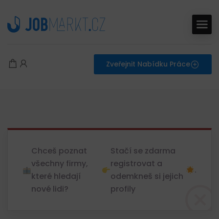
Zveřejnit Nabídku Práce
Chceš poznat
Stačí se zdarma
všechny firmy,
registrovat a
.
které hledají
odemkneš si jejich
nové lidi?
profily