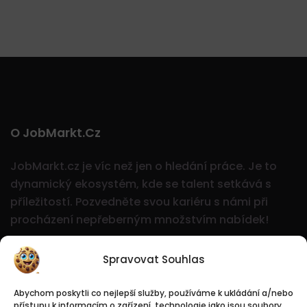
O JobMarkt.cz
JobMarkt.cz je víc než jen o hledání práce. Je to
dynamický ekosystém, kde se talent setkává s
příležitostí.
Pozvedněte svou kariéru s námi při
procházení nepřeberným množstvím nabídek!
Spravovat Souhlas
Abychom poskytli co nejlepší služby, používáme k ukládání a/nebo
přístupu k informacím o zařízení, technologie jako jsou soubory