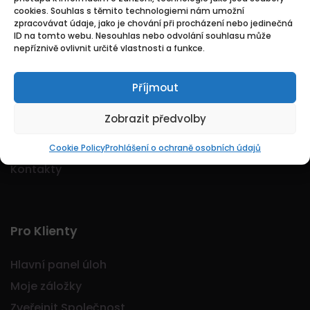
cookies. Souhlas s těmito technologiemi nám umožní
Logo Jobmarkt.cz ® je registrovaná ochranná
zpracovávat údaje, jako je chování při procházení nebo jedinečná
známka.
ID na tomto webu. Nesouhlas nebo odvolání souhlasu může
nepříznivě ovlivnit určité vlastnosti a funkce.
Příjmout
Základní
Zobrazit předvolby
Domů
O nás
Cookie Policy
Prohlášení o ochraně osobních údajů
Kontakty
Pro Klienty
Hlavní panel úloh
Moje záložky
Zveřejnit Společnost