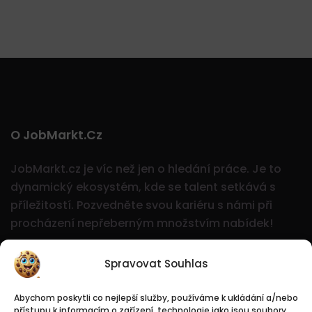
O JobMarkt.cz
JobMarkt.cz je víc než jen o hledání práce. Je to
dynamický ekosystém, kde se talent setkává s
příležitostí.
Pozvedněte svou kariéru s námi při
procházení nepřeberným množstvím nabídek!
Spravovat Souhlas
Abychom poskytli co nejlepší služby, používáme k ukládání a/nebo
přístupu k informacím o zařízení, technologie jako jsou soubory