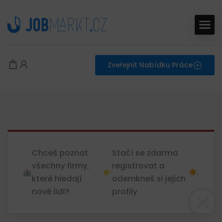
Zveřejnit Nabídku Práce
Chceš poznat
Stačí se zdarma
všechny firmy,
registrovat a
.
které hledají
odemkneš si jejich
nové lidi?
profily