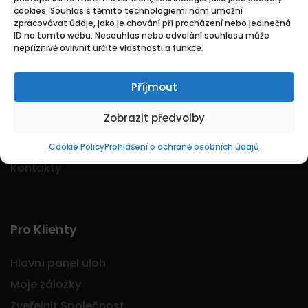
cookies. Souhlas s těmito technologiemi nám umožní
Logo Jobmarkt.cz ® je registrovaná ochranná
zpracovávat údaje, jako je chování při procházení nebo jedinečná
známka.
ID na tomto webu. Nesouhlas nebo odvolání souhlasu může
nepříznivě ovlivnit určité vlastnosti a funkce.
Příjmout
Základní
Zobrazit předvolby
Domů
O nás
Cookie Policy
Prohlášení o ochraně osobních údajů
Kontakty
Pro Klienty
Hlavní panel úloh
Moje záložky
Zveřejnit Společnost