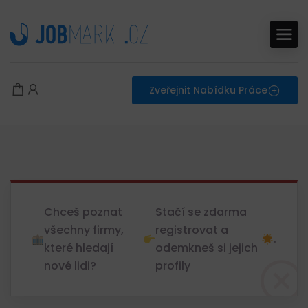
Zveřejnit Nabídku Práce
Chceš poznat
Stačí se zdarma
všechny firmy,
registrovat a
.
které hledají
odemkneš si jejich
nové lidi?
profily