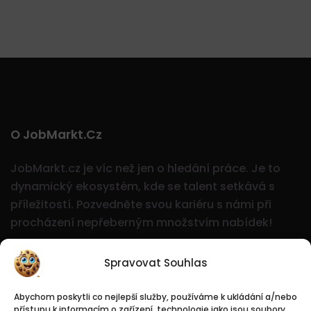
O JobMarkt.cz
JobMarkt.cz je víc než jen o hledání práce. Je to
dynamický ekosystém, kde se talent setkává s
příležitostí.
Pozvedněte svou kariéru s námi při
procházení nepřeberným množstvím nabídek!
Spravovat Souhlas
Abychom poskytli co nejlepší služby, používáme k ukládání a/nebo
přístupu k informacím o zařízení, technologie jako jsou soubory