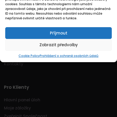
cookies. Souhlas s těmito technologiemi nám umožní
Logo Jobmarkt.cz ® je registrovaná ochranná
zpracovávat údaje, jako je chování při procházení nebo jedinečná
známka.
ID na tomto webu. Nesouhlas nebo odvolání souhlasu může
nepříznivě ovlivnit určité vlastnosti a funkce.
Příjmout
Základní
Zobrazit předvolby
Domů
O nás
Cookie Policy
Prohlášení o ochraně osobních údajů
Kontakty
Pro Klienty
Hlavní panel úloh
Moje záložky
Zveřejnit Společnost