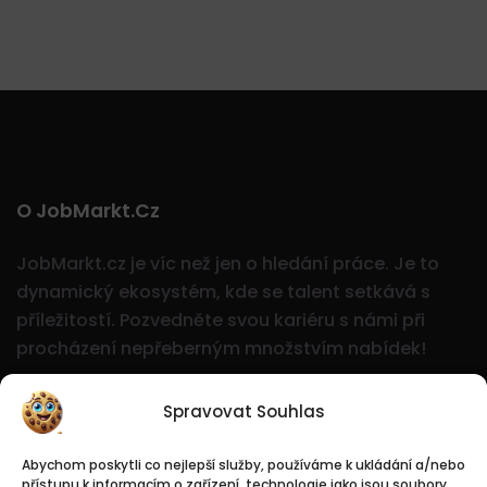
O JobMarkt.cz
JobMarkt.cz je víc než jen o hledání práce. Je to
dynamický ekosystém, kde se talent setkává s
příležitostí.
Pozvedněte svou kariéru s námi při
procházení nepřeberným množstvím nabídek!
Spravovat Souhlas
Abychom poskytli co nejlepší služby, používáme k ukládání a/nebo
přístupu k informacím o zařízení, technologie jako jsou soubory