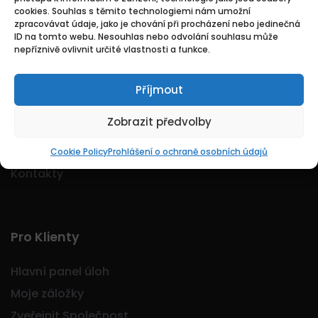
cookies. Souhlas s těmito technologiemi nám umožní
Logo Jobmarkt.cz ® je registrovaná ochranná
zpracovávat údaje, jako je chování při procházení nebo jedinečná
známka.
ID na tomto webu. Nesouhlas nebo odvolání souhlasu může
nepříznivě ovlivnit určité vlastnosti a funkce.
Příjmout
Základní
Zobrazit předvolby
Domů
O nás
Cookie Policy
Prohlášení o ochraně osobních údajů
Kontakty
Pro Klienty
Hlavní panel úloh
Moje záložky
Zveřejnit Společnost