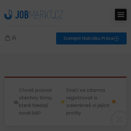
Zveřejnit Nabídku Práce
Chceš poznat
Stačí se zdarma
všechny firmy,
registrovat a
.
které hledají
odemkneš si jejich
nové lidi?
profily