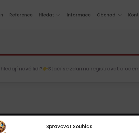
ín
Reference
Hledat
Informace
Obchod
Kont
hledají nové lidi?
Stačí se zdarma registrovat a odemkn
Spravovat Souhlas