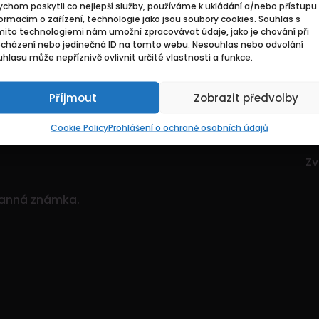
chom poskytli co nejlepší služby, používáme k ukládání a/nebo přístupu 
Základní
Pr
ormacím o zařízení, technologie jako jsou soubory cookies. Souhlas s
mito technologiemi nám umožní zpracovávat údaje, jako je chování při
ocházení nebo jedinečná ID na tomto webu. Nesouhlas nebo odvolání
ce. Je to dynamický
Domů
Hl
hlasu může nepříznivě ovlivnit určité vlastnosti a funkce.
itostí.
Pozvedněte svou
O nás
Mo
ným množstvím nabídek!
Příjmout
Zobrazit předvolby
Kontakty
Zv
Sp
Cookie Policy
Prohlášení o ochraně osobních údajů
Zv
Zv
ranná známka.