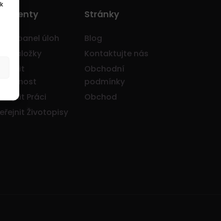
k
o Klienty
Stránky
avní panel úloh
Blog
je záložky
Kontaktujte nás
eřejnit
Obchodní
olečnost
podmínky
eřejnit Práci
Obchod
eřejnit Životopisy