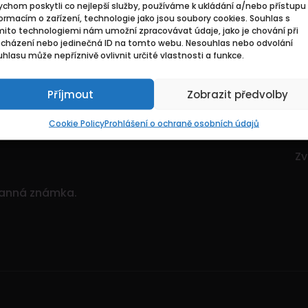
chom poskytli co nejlepší služby, používáme k ukládání a/nebo přístupu 
Základní
Pr
ormacím o zařízení, technologie jako jsou soubory cookies. Souhlas s
mito technologiemi nám umožní zpracovávat údaje, jako je chování při
ocházení nebo jedinečná ID na tomto webu. Nesouhlas nebo odvolání
ce. Je to dynamický
Domů
Hl
hlasu může nepříznivě ovlivnit určité vlastnosti a funkce.
itostí.
Pozvedněte svou
O nás
Mo
ným množstvím nabídek!
Příjmout
Zobrazit předvolby
Kontakty
Zv
Sp
Cookie Policy
Prohlášení o ochraně osobních údajů
Zv
Zv
ranná známka.