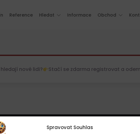
ín
Reference
Hledat
Informace
Obchod
Kont
hledají nové lidi?
Stačí se zdarma registrovat a odemkn
Spravovat Souhlas