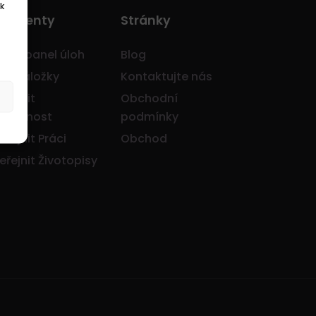
k
o Klienty
Stránky
avní panel úloh
Blog
je záložky
Kontaktujte nás
eřejnit
Obchodní
olečnost
podmínky
eřejnit Práci
Obchod
eřejnit Životopisy