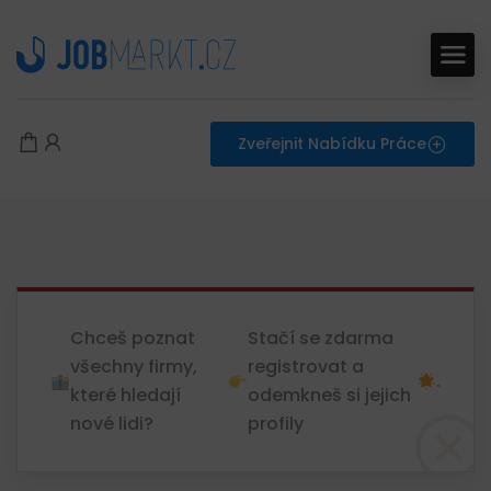
Zveřejnit Nabídku Práce
Chceš poznat
Stačí se zdarma
všechny firmy,
registrovat a
.
které hledají
odemkneš si jejich
nové lidi?
profily