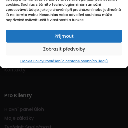
cookies. Souhlas s těmito technologiemi nám umožní
Logo Jobmarkt.cz ® je registrovaná ochranná
zpracovávat údaje, jako je chování při procházení nebo jedinečná
známka.
ID na tomto webu. Nesouhlas nebo odvolání souhlasu může
nepříznivě ovlivnit určité vlastnosti a funkce.
Příjmout
Základní
Zobrazit předvolby
Domů
O nás
Cookie Policy
Prohlášení o ochraně osobních údajů
Kontakty
Pro Klienty
Hlavní panel úloh
Moje záložky
Zveřejnit Společnost