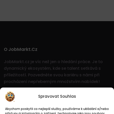
O JobMarkt.cz
JobMarkt.cz je víc než jen o hledání práce. Je to
dynamický ekosystém, kde se talent setkává s
příležitostí.
Pozvedněte svou kariéru s námi při
procházení nepřeberným množstvím nabídek!
Spravovat Souhlas
Abychom poskytli co nejlepší služby, používáme k ukládání a/nebo
přístupu k informacím o zařízení, technologie jako jsou soubory