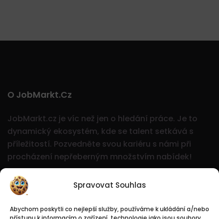
O JobMarkt.cz
JobMarkt.cz je víc než jen o hledání práce. Je to
dynamický ekosystém, kde se talent setkává s
příležitostí.
Pozvedněte svou kariéru s námi při
procházení nepřeberným množstvím nabídek!
Spravovat Souhlas
Abychom poskytli co nejlepší služby, používáme k ukládání a/nebo
přístupu k informacím o zařízení, technologie jako jsou soubory