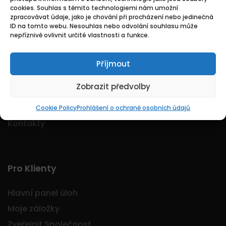
cookies. Souhlas s těmito technologiemi nám umožní
Logo Jobmarkt.cz ® je registrovaná ochranná
zpracovávat údaje, jako je chování při procházení nebo jedinečná
známka.
ID na tomto webu. Nesouhlas nebo odvolání souhlasu může
nepříznivě ovlivnit určité vlastnosti a funkce.
Příjmout
Základní
Zobrazit předvolby
Domů
O nás
Cookie Policy
Prohlášení o ochraně osobních údajů
Kontakty
Pro Klienty
Hlavní panel úloh
Moje záložky
Zveřejnit Společnost