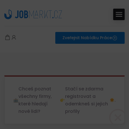
Zveřejnit Nabídku Práce
Chceš poznat
Stačí se zdarma
všechny firmy,
registrovat a
.
které hledají
odemkneš si jejich
nové lidi?
profily