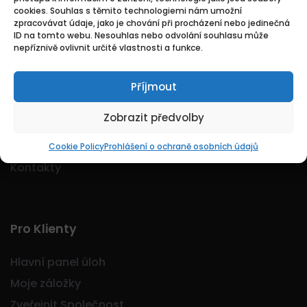
cookies. Souhlas s těmito technologiemi nám umožní
Logo Jobmarkt.cz ® je registrovaná ochranná
zpracovávat údaje, jako je chování při procházení nebo jedinečná
známka.
ID na tomto webu. Nesouhlas nebo odvolání souhlasu může
nepříznivě ovlivnit určité vlastnosti a funkce.
Příjmout
Základní
Zobrazit předvolby
Domů
O nás
Cookie Policy
Prohlášení o ochraně osobních údajů
Kontakty
Pro Klienty
Hlavní panel úloh
Moje záložky
Zveřejnit Společnost