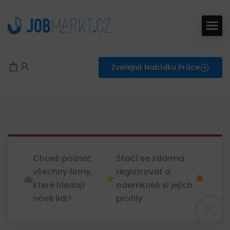
Zveřejnit Nabídku Práce
Chceš poznat
Stačí se zdarma
všechny firmy,
registrovat a
.
které hledají
odemkneš si jejich
nové lidi?
profily