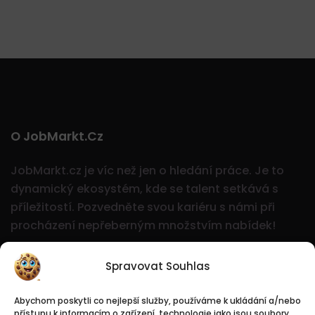
O JobMarkt.cz
JobMarkt.cz je víc než jen o hledání práce. Je to
dynamický ekosystém, kde se talent setkává s
příležitostí.
Pozvedněte svou kariéru s námi při
procházení nepřeberným množstvím nabídek!
Spravovat Souhlas
Abychom poskytli co nejlepší služby, používáme k ukládání a/nebo
přístupu k informacím o zařízení, technologie jako jsou soubory