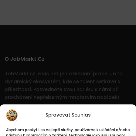
O JobMarkt.cz
JobMarkt.cz je víc než jen o hledání práce. Je to
dynamický ekosystém, kde se talent setkává s
příležitostí.
Pozvedněte svou kariéru s námi při
procházení nepřeberným množstvím nabídek!
Spravovat Souhlas
Abychom poskytli co nejlepší služby, používáme k ukládání a/nebo
přístupu k informacím o zařízení, technologie jako jsou soubory