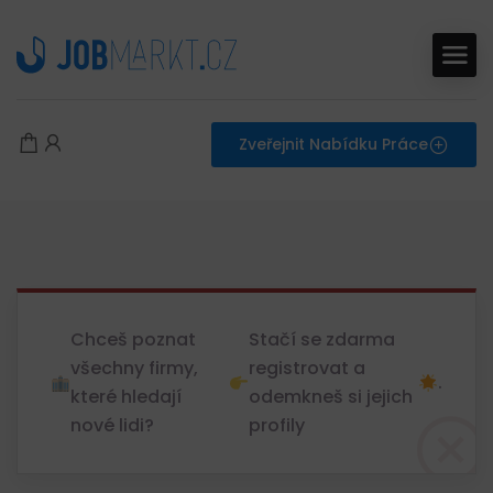
Zveřejnit Nabídku Práce
Chceš poznat
Stačí se zdarma
všechny firmy,
registrovat a
.
které hledají
odemkneš si jejich
nové lidi?
profily