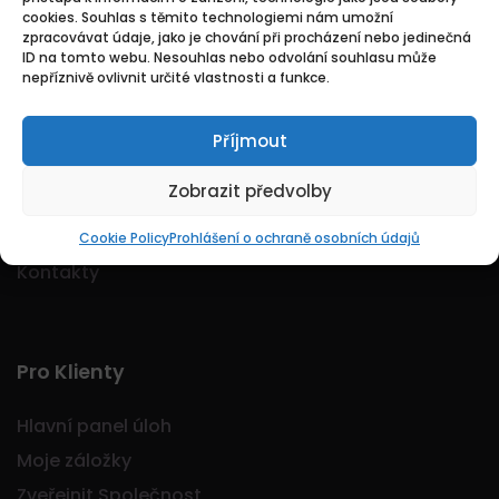
cookies. Souhlas s těmito technologiemi nám umožní
Logo Jobmarkt.cz ® je registrovaná ochranná
zpracovávat údaje, jako je chování při procházení nebo jedinečná
známka.
ID na tomto webu. Nesouhlas nebo odvolání souhlasu může
nepříznivě ovlivnit určité vlastnosti a funkce.
Příjmout
Základní
Zobrazit předvolby
Domů
O nás
Cookie Policy
Prohlášení o ochraně osobních údajů
Kontakty
Pro Klienty
Hlavní panel úloh
Moje záložky
Zveřejnit Společnost