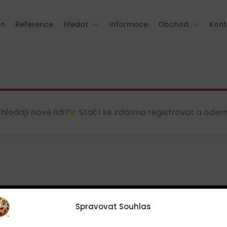
ín
Reference
Hledat
Informace
Obchod
Kont
hledají nové lidi?
Stačí se zdarma registrovat a odemkn
Spravovat Souhlas