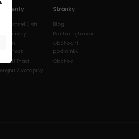
k
o Klienty
Stránky
avní panel úloh
Blog
je záložky
Kontaktujte nás
eřejnit
Obchodní
olečnost
podmínky
eřejnit Práci
Obchod
eřejnit Životopisy