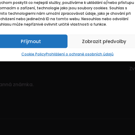
chom poskytli co nejlepší služby, používáme k ukládání a/nebo přístupu 
Základní
Pr
ormacím o zařízení, technologie jako jsou soubory cookies. Souhlas s
mito technologiemi nám umožní zpracovávat údaje, jako je chování při
ocházení nebo jedinečná ID na tomto webu. Nesouhlas nebo odvolání
ce. Je to dynamický
Domů
Hl
hlasu může nepříznivě ovlivnit určité vlastnosti a funkce.
itostí.
Pozvedněte svou
O nás
Mo
ným množstvím nabídek!
Příjmout
Zobrazit předvolby
Kontakty
Zv
Sp
Cookie Policy
Prohlášení o ochraně osobních údajů
Zv
Zv
ranná známka.