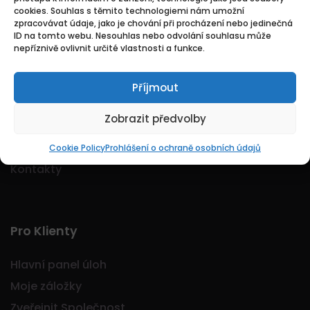
cookies. Souhlas s těmito technologiemi nám umožní
Logo Jobmarkt.cz ® je registrovaná ochranná
zpracovávat údaje, jako je chování při procházení nebo jedinečná
známka.
ID na tomto webu. Nesouhlas nebo odvolání souhlasu může
nepříznivě ovlivnit určité vlastnosti a funkce.
Příjmout
Základní
Zobrazit předvolby
Domů
O nás
Cookie Policy
Prohlášení o ochraně osobních údajů
Kontakty
Pro Klienty
Hlavní panel úloh
Moje záložky
Zveřejnit Společnost