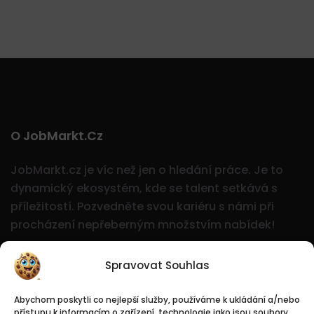
O JobMarkt.cz
JobMarkt.cz je víc než jen o hledání práce. Je to
dynamický ekosystém, kde se talent setkává s
příležitostí.
Pozvedněte svou kariéru s námi při
procházení nepřeberným množstvím nabídek!
Spravovat Souhlas
Abychom poskytli co nejlepší služby, používáme k ukládání a/nebo
přístupu k informacím o zařízení, technologie jako jsou soubory