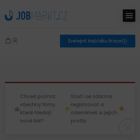
Zveřejnit Nabídku Práce
Chceš poznat
Stačí se zdarma
všechny firmy,
registrovat a
.
které hledají
odemkneš si jejich
nové lidi?
profily