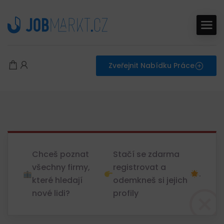
Zveřejnit Nabídku Práce
Chceš poznat
Stačí se zdarma
všechny firmy,
registrovat a
.
které hledají
odemkneš si jejich
nové lidi?
profily