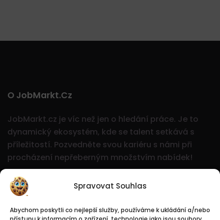
O JobMarkt.cz
JobMarkt.cz je víc než jen o hledání práce. Je to
dynamický ekosystém, kde se talent setkává s
příležitostí.
Pozvedněte svou kariéru s námi při
procházení nepřeberným množstvím nabídek!
Spravovat Souhlas
Abychom poskytli co nejlepší služby, používáme k ukládání a/nebo
přístupu k informacím o zařízení, technologie jako jsou soubory