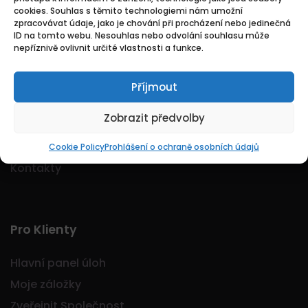
cookies. Souhlas s těmito technologiemi nám umožní
Logo Jobmarkt.cz ® je registrovaná ochranná
zpracovávat údaje, jako je chování při procházení nebo jedinečná
známka.
ID na tomto webu. Nesouhlas nebo odvolání souhlasu může
nepříznivě ovlivnit určité vlastnosti a funkce.
Příjmout
Základní
Zobrazit předvolby
Domů
O nás
Cookie Policy
Prohlášení o ochraně osobních údajů
Kontakty
Pro Klienty
Hlavní panel úloh
Moje záložky
Zveřejnit Společnost