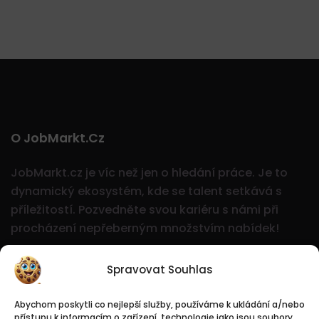
O JobMarkt.cz
JobMarkt.cz je víc než jen o hledání práce. Je to
dynamický ekosystém, kde se talent setkává s
příležitostí.
Pozvedněte svou kariéru s námi při
procházení nepřeberným množstvím nabídek!
Spravovat Souhlas
Abychom poskytli co nejlepší služby, používáme k ukládání a/nebo
přístupu k informacím o zařízení, technologie jako jsou soubory