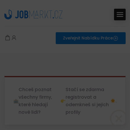
Zveřejnit Nabídku Práce
Chceš poznat
Stačí se zdarma
všechny firmy,
registrovat a
.
které hledají
odemkneš si jejich
nové lidi?
profily