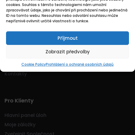
cookies. Souhlas s těmito technologiemi nám umožní
Logo Jobmarkt.cz ® je registrovaná ochranná
zpracovávat údaje, jako je chování při procházení nebo jedinečná
známka.
ID na tomto webu. Nesouhlas nebo odvolání souhlasu může
nepříznivě ovlivnit určité vlastnosti a funkce.
Příjmout
Základní
Zobrazit předvolby
Domů
O nás
Cookie Policy
Prohlášení o ochraně osobních údajů
Kontakty
Pro Klienty
Hlavní panel úloh
Moje záložky
Zveřejnit Společnost