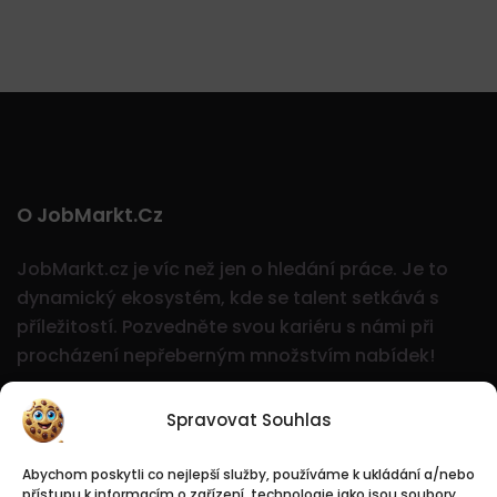
O JobMarkt.cz
JobMarkt.cz je víc než jen o hledání práce. Je to
dynamický ekosystém, kde se talent setkává s
příležitostí.
Pozvedněte svou kariéru s námi při
procházení nepřeberným množstvím nabídek!
Spravovat Souhlas
Abychom poskytli co nejlepší služby, používáme k ukládání a/nebo
přístupu k informacím o zařízení, technologie jako jsou soubory