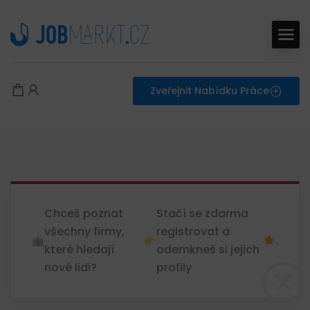
Zveřejnit Nabídku Práce
Chceš poznat
Stačí se zdarma
všechny firmy,
registrovat a
.
které hledají
odemkneš si jejich
nové lidi?
profily