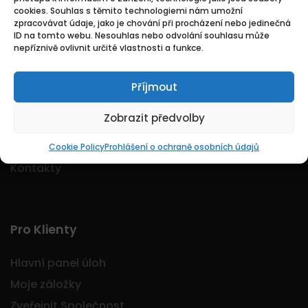
cookies. Souhlas s těmito technologiemi nám umožní
Logo Jobmarkt.cz ® je registrovaná ochranná
zpracovávat údaje, jako je chování při procházení nebo jedinečná
známka.
ID na tomto webu. Nesouhlas nebo odvolání souhlasu může
nepříznivě ovlivnit určité vlastnosti a funkce.
Příjmout
Základní
Zobrazit předvolby
Domů
O nás
Cookie Policy
Prohlášení o ochraně osobních údajů
Kontakty
Pro Klienty
Hlavní panel úloh
Moje záložky
Zveřejnit Společnost