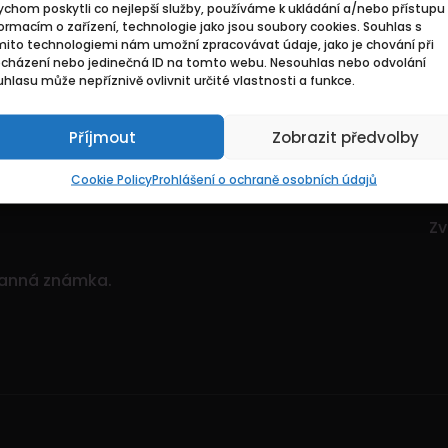
chom poskytli co nejlepší služby, používáme k ukládání a/nebo přístupu 
Základní
Pr
ormacím o zařízení, technologie jako jsou soubory cookies. Souhlas s
mito technologiemi nám umožní zpracovávat údaje, jako je chování při
ocházení nebo jedinečná ID na tomto webu. Nesouhlas nebo odvolání
ce. Je to dynamický
Domů
Hl
hlasu může nepříznivě ovlivnit určité vlastnosti a funkce.
itostí.
Pozvedněte svou
O nás
Mo
ným množstvím nabídek!
Příjmout
Zobrazit předvolby
Kontakty
Zv
Sp
Cookie Policy
Prohlášení o ochraně osobních údajů
Zv
Zv
ranná známka.