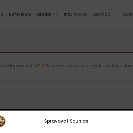
ín
Reference
Hledat
Informace
Obchod
Kont
hledají nové lidi?
Stačí se zdarma registrovat a odemkn
Spravovat Souhlas