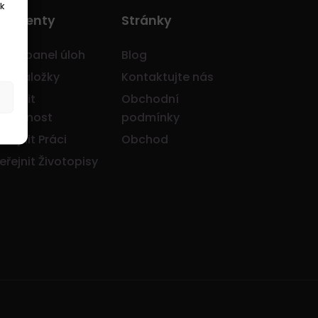
k
o Klienty
Stránky
avní panel úloh
Blog
je záložky
Kontaktujte nás
eřejnit
Obchodní
olečnost
podmínky
eřejnit Práci
Obchod
eřejnit Životopisy