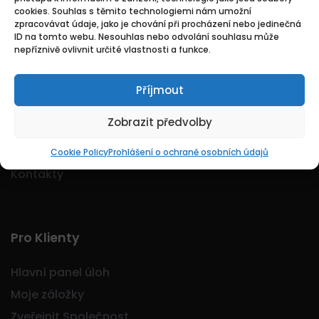
cookies. Souhlas s těmito technologiemi nám umožní
Logo Jobmarkt.cz ® je registrovaná ochranná
zpracovávat údaje, jako je chování při procházení nebo jedinečná
známka.
ID na tomto webu. Nesouhlas nebo odvolání souhlasu může
nepříznivě ovlivnit určité vlastnosti a funkce.
Příjmout
Základní
Zobrazit předvolby
Domů
O nás
Cookie Policy
Prohlášení o ochraně osobních údajů
Kontakty
Pro Klienty
Hlavní panel úloh
Moje záložky
Zveřejnit Společnost