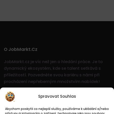
O JobMarkt.cz
JobMarkt.cz je víc než jen o hledání práce. Je to
dynamický ekosystém, kde se talent setkává s
příležitostí.
Pozvedněte svou kariéru s námi při
procházení nepřeberným množstvím nabídek!
Spravovat Souhlas
Abychom poskytli co nejlepší služby, používáme k ukládání a/nebo
přístupu k informacím o zařízení, technologie jako jsou soubory