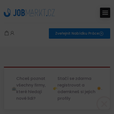
Zveřejnit Nabídku Práce
Chceš poznat
Stačí se zdarma
všechny firmy,
registrovat a
.
které hledají
odemkneš si jejich
nové lidi?
profily