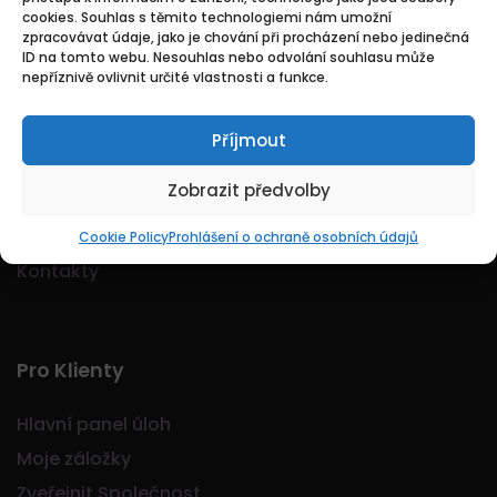
cookies. Souhlas s těmito technologiemi nám umožní
Logo Jobmarkt.cz ® je registrovaná ochranná
zpracovávat údaje, jako je chování při procházení nebo jedinečná
známka.
ID na tomto webu. Nesouhlas nebo odvolání souhlasu může
nepříznivě ovlivnit určité vlastnosti a funkce.
Příjmout
Základní
Zobrazit předvolby
Domů
O nás
Cookie Policy
Prohlášení o ochraně osobních údajů
Kontakty
Pro Klienty
Hlavní panel úloh
Moje záložky
Zveřejnit Společnost