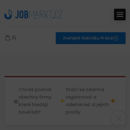
Zveřejnit Nabídku Práce
Chceš poznat
Stačí se zdarma
všechny firmy,
registrovat a
.
které hledají
odemkneš si jejich
nové lidi?
profily