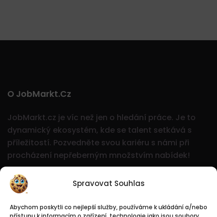
O JobMarkt.cz
JobMarkt.cz je víc než jen o hledání práce. Je to
dynamický ekosystém, kde se talent setkává s
příležitostí.
Pozvedněte svou kariéru s námi při
procházení nepřeberným množstvím nabídek!
Spravovat Souhlas
Abychom poskytli co nejlepší služby, používáme k ukládání a/nebo
přístupu k informacím o zařízení, technologie jako jsou soubory