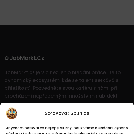
O JobMarkt.cz
JobMarkt.cz je víc než jen o hledání práce. Je to
dynamický ekosystém, kde se talent setkává s
příležitostí.
Pozvedněte svou kariéru s námi při
procházení nepřeberným množstvím nabídek!
Spravovat Souhlas
Abychom poskytli co nejlepší služby, používáme k ukládání a/nebo
přístupu k informacím o zařízení, technologie jako jsou soubory