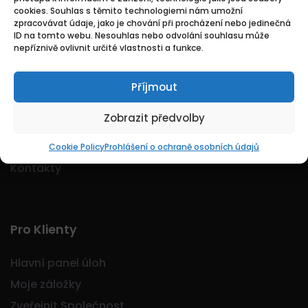
cookies. Souhlas s těmito technologiemi nám umožní
Logo Jobmarkt.cz ® je registrovaná ochranná
zpracovávat údaje, jako je chování při procházení nebo jedinečná
známka.
ID na tomto webu. Nesouhlas nebo odvolání souhlasu může
nepříznivě ovlivnit určité vlastnosti a funkce.
Příjmout
Základní
Zobrazit předvolby
Domů
O nás
Cookie Policy
Prohlášení o ochraně osobních údajů
Kontakty
Pro Klienty
Hlavní panel úloh
Moje záložky
Zveřejnit Společnost