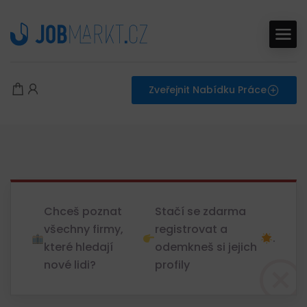
Zveřejnit Nabídku Práce
Chceš poznat
Stačí se zdarma
všechny firmy,
registrovat a
.
které hledají
odemkneš si jejich
nové lidi?
profily