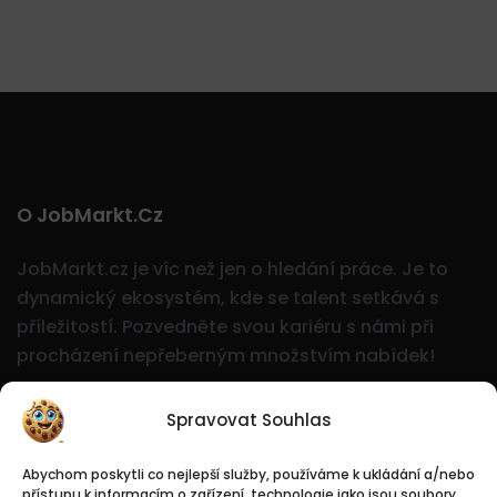
O JobMarkt.cz
JobMarkt.cz je víc než jen o hledání práce. Je to
dynamický ekosystém, kde se talent setkává s
příležitostí.
Pozvedněte svou kariéru s námi při
procházení nepřeberným množstvím nabídek!
Spravovat Souhlas
Abychom poskytli co nejlepší služby, používáme k ukládání a/nebo
přístupu k informacím o zařízení, technologie jako jsou soubory