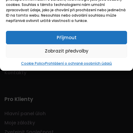
cookies. Souhlas s těmito technologiemi nám umožní
Logo Jobmarkt.cz ® je registrovaná ochranná
zpracovávat údaje, jako je chování při procházení nebo jedinečná
známka.
ID na tomto webu. Nesouhlas nebo odvolání souhlasu může
nepříznivě ovlivnit určité vlastnosti a funkce.
Příjmout
Základní
Zobrazit předvolby
Domů
O nás
Cookie Policy
Prohlášení o ochraně osobních údajů
Kontakty
Pro Klienty
Hlavní panel úloh
Moje záložky
Zveřejnit Společnost