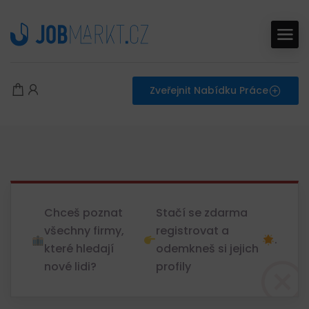
Zveřejnit Nabídku Práce
Chceš poznat
Stačí se zdarma
všechny firmy,
registrovat a
.
které hledají
odemkneš si jejich
nové lidi?
profily