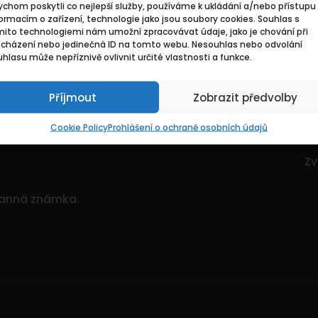
chom poskytli co nejlepší služby, používáme k ukládání a/nebo přístupu 
Základní
Pr
ormacím o zařízení, technologie jako jsou soubory cookies. Souhlas s
mito technologiemi nám umožní zpracovávat údaje, jako je chování při
ocházení nebo jedinečná ID na tomto webu. Nesouhlas nebo odvolání
ce. Je to dynamický
Domů
Hl
hlasu může nepříznivě ovlivnit určité vlastnosti a funkce.
itostí.
Pozvedněte svou
O nás
Mo
ným množstvím nabídek!
Příjmout
Zobrazit předvolby
Kontakty
Zv
Sp
Cookie Policy
Prohlášení o ochraně osobních údajů
Zv
Zv
ranná známka.