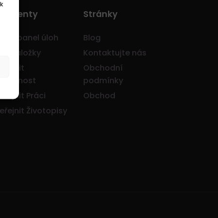
k
o Klienty
Stránky
avní panel úloh
Blog
je záložky
Kontaktujte nás
eřejnit
Obchodní
olečnost
podmínky
eřejnit Práci
Obchod
eřejnit Životopisy