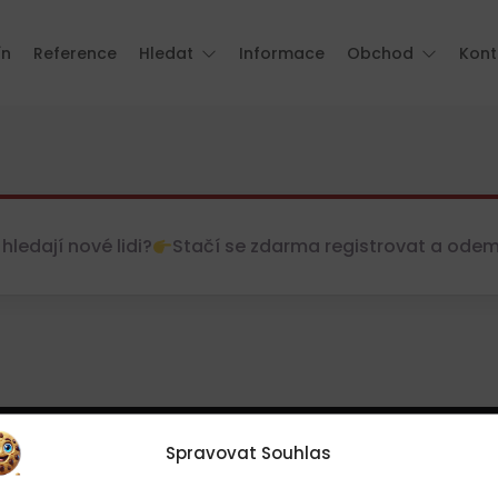
ín
Reference
Hledat
Informace
Obchod
Kont
hledají nové lidi?
Stačí se zdarma registrovat a odemkn
Spravovat Souhlas