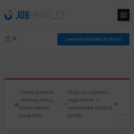
Zveřejnit Nabídku Práce
Chceš poznat
Stačí se zdarma
všechny firmy,
registrovat a
.
které hledají
odemkneš si jejich
nové lidi?
profily