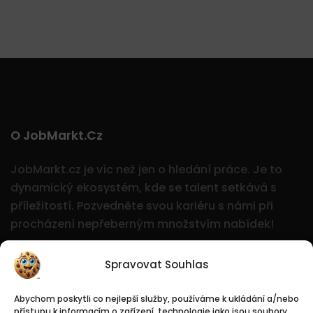
O JobMarkt.cz
JobMarkt.cz je víc než jen o hledání práce. Je to
dynamický ekosystém, kde se talent setkává s
příležitostí.
Pozvedněte svou kariéru s námi při
procházení nepřeberným množstvím nabídek!
Spravovat Souhlas
Abychom poskytli co nejlepší služby, používáme k ukládání a/nebo
přístupu k informacím o zařízení, technologie jako jsou soubory