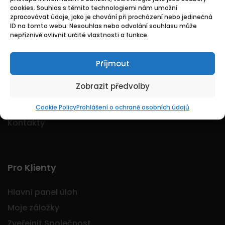
cookies. Souhlas s těmito technologiemi nám umožní
Logo Jobmarkt.cz ® je registrovaná ochranná
zpracovávat údaje, jako je chování při procházení nebo jedinečná
známka.
ID na tomto webu. Nesouhlas nebo odvolání souhlasu může
nepříznivě ovlivnit určité vlastnosti a funkce.
Příjmout
Základní
Zobrazit předvolby
Domů
O nás
Cookie Policy
Prohlášení o ochraně osobních údajů
Kontakty
Pro Klienty
Hlavní panel úloh
Moje záložky
Zveřejnit Společnost