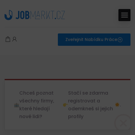
Zveřejnit Nabídku Práce
Chceš poznat
Stačí se zdarma
všechny firmy,
registrovat a
.
které hledají
odemkneš si jejich
nové lidi?
profily