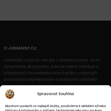
O JobMarkt.cz
JobMarkt.cz je víc než jen o hledání práce. Je to
dynamický ekosystém, kde se talent setkává s
příležitostí.
Pozvedněte svou kariéru s námi při
procházení nepřeberným množstvím nabídek!
Spravovat Souhlas
Abychom poskytli co nejlepší služby, používáme k ukládání a/nebo
přístupu k informacím o zařízení, technologie jako jsou soubory