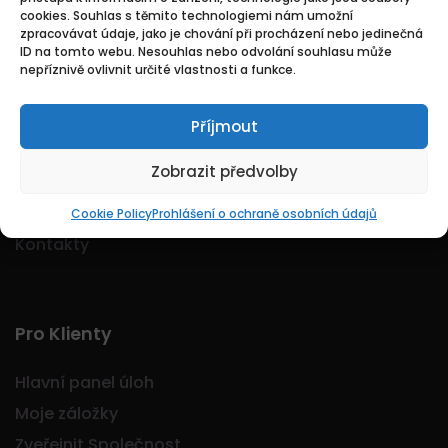
cookies. Souhlas s těmito technologiemi nám umožní
Logo Jobmarkt.cz ® je registrovaná ochranná
zpracovávat údaje, jako je chování při procházení nebo jedinečná
známka.
ID na tomto webu. Nesouhlas nebo odvolání souhlasu může
nepříznivě ovlivnit určité vlastnosti a funkce.
Příjmout
Základní
Zobrazit předvolby
Domů
O nás
Cookie Policy
Prohlášení o ochraně osobních údajů
Kontakty
Pro Klienty
Hlavní panel úloh
Moje záložky
Zveřejnit Společnost