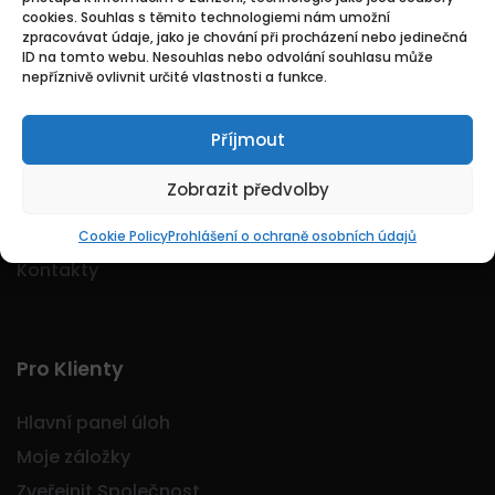
cookies. Souhlas s těmito technologiemi nám umožní
Logo Jobmarkt.cz ® je registrovaná ochranná
zpracovávat údaje, jako je chování při procházení nebo jedinečná
známka.
ID na tomto webu. Nesouhlas nebo odvolání souhlasu může
nepříznivě ovlivnit určité vlastnosti a funkce.
Příjmout
Základní
Zobrazit předvolby
Domů
O nás
Cookie Policy
Prohlášení o ochraně osobních údajů
Kontakty
Pro Klienty
Hlavní panel úloh
Moje záložky
Zveřejnit Společnost