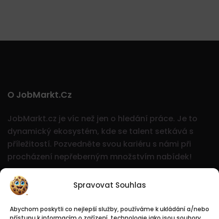
O JobMarkt.cz
JobMarkt.cz je víc než jen o hledání práce. Je to
dynamický ekosystém, kde se talent setkává s
příležitostí.
Pozvedněte svou kariéru s námi při
procházení nepřeberným množstvím nabídek!
Spravovat Souhlas
Abychom poskytli co nejlepší služby, používáme k ukládání a/nebo
přístupu k informacím o zařízení, technologie jako jsou soubory