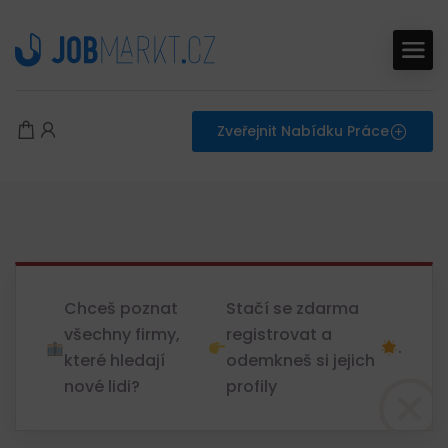
Zveřejnit Nabídku Práce
Chceš poznat
Stačí se zdarma
všechny firmy,
registrovat a
.
které hledají
odemkneš si jejich
nové lidi?
profily