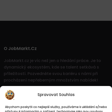
O JobMarkt.cz
JobMarkt.cz je víc než jen o hledání práce. Je to
dynamický ekosystém, kde se talent setkává s
příležitostí.
Pozvedněte svou kariéru s námi při
procházení nepřeberným množstvím nabídek!
Spravovat Souhlas
Abychom poskytli co nejlepší služby, používáme k ukládání a/nebo
přístupu k informacím o zařízení, technologie jako jsou soubory