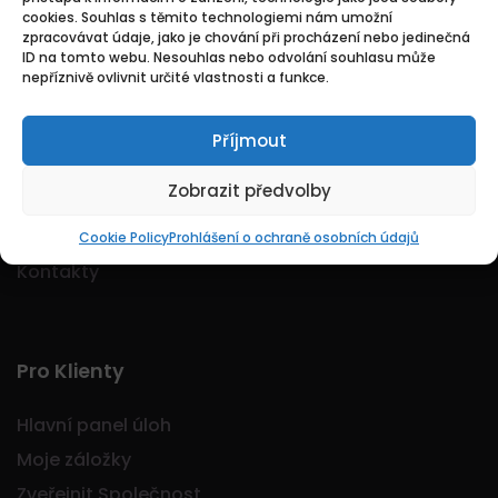
cookies. Souhlas s těmito technologiemi nám umožní
Logo Jobmarkt.cz ® je registrovaná ochranná
zpracovávat údaje, jako je chování při procházení nebo jedinečná
známka.
ID na tomto webu. Nesouhlas nebo odvolání souhlasu může
nepříznivě ovlivnit určité vlastnosti a funkce.
Příjmout
Základní
Zobrazit předvolby
Domů
O nás
Cookie Policy
Prohlášení o ochraně osobních údajů
Kontakty
Pro Klienty
Hlavní panel úloh
Moje záložky
Zveřejnit Společnost