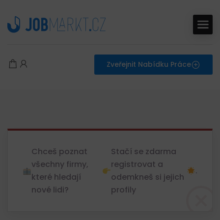
Zveřejnit Nabídku Práce
Chceš poznat
Stačí se zdarma
všechny firmy,
registrovat a
.
které hledají
odemkneš si jejich
nové lidi?
profily