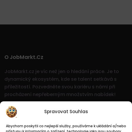
O JobMarkt.cz
JobMarkt.cz je víc než jen o hledání práce. Je to
dynamický ekosystém, kde se talent setkává s
příležitostí.
Pozvedněte svou kariéru s námi při
procházení nepřeberným množstvím nabídek!
Spravovat Souhlas
Abychom poskytli co nejlepší služby, používáme k ukládání a/nebo
přístupu k informacím o zařízení, technologie jako jsou soubory