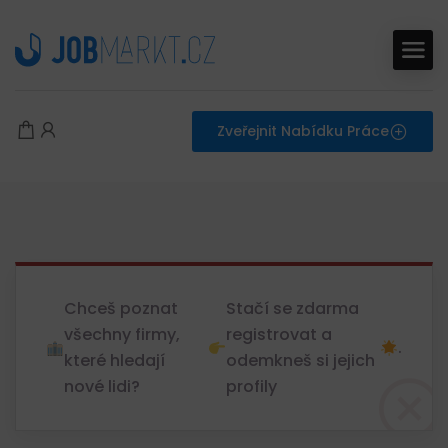
Zveřejnit Nabídku Práce
Chceš poznat
Stačí se zdarma
všechny firmy,
registrovat a
.
které hledají
odemkneš si jejich
nové lidi?
profily