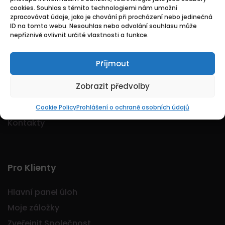
cookies. Souhlas s těmito technologiemi nám umožní
Logo Jobmarkt.cz ® je registrovaná ochranná
zpracovávat údaje, jako je chování při procházení nebo jedinečná
známka.
ID na tomto webu. Nesouhlas nebo odvolání souhlasu může
nepříznivě ovlivnit určité vlastnosti a funkce.
Příjmout
Základní
Zobrazit předvolby
Domů
O nás
Cookie Policy
Prohlášení o ochraně osobních údajů
Kontakty
Pro Klienty
Hlavní panel úloh
Moje záložky
Zveřejnit Společnost