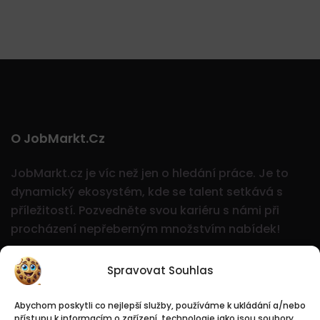
O JobMarkt.cz
JobMarkt.cz je víc než jen o hledání práce. Je to
dynamický ekosystém, kde se talent setkává s
příležitostí.
Pozvedněte svou kariéru s námi při
procházení nepřeberným množstvím nabídek!
Spravovat Souhlas
Abychom poskytli co nejlepší služby, používáme k ukládání a/nebo
přístupu k informacím o zařízení, technologie jako jsou soubory