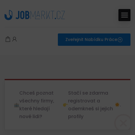
Zveřejnit Nabídku Práce
Chceš poznat
Stačí se zdarma
všechny firmy,
registrovat a
.
které hledají
odemkneš si jejich
nové lidi?
profily