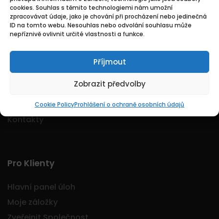
cookies. Souhlas s těmito technologiemi nám umožní
Logo Jobmarkt.cz ® je registrovaná ochranná
zpracovávat údaje, jako je chování při procházení nebo jedinečná
známka.
ID na tomto webu. Nesouhlas nebo odvolání souhlasu může
nepříznivě ovlivnit určité vlastnosti a funkce.
Příjmout
Základní
Zobrazit předvolby
Domů
O nás
Cookie Policy
Prohlášení o ochraně osobních údajů
Kontakty
Pro Klienty
Hlavní panel úloh
Moje záložky
Zveřejnit Společnost