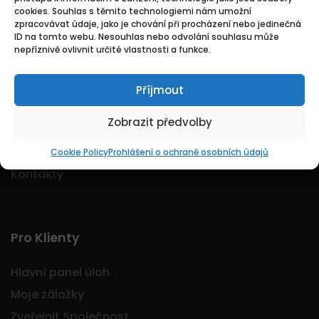
cookies. Souhlas s těmito technologiemi nám umožní
Logo Jobmarkt.cz ® je registrovaná ochranná
zpracovávat údaje, jako je chování při procházení nebo jedinečná
známka.
ID na tomto webu. Nesouhlas nebo odvolání souhlasu může
nepříznivě ovlivnit určité vlastnosti a funkce.
Příjmout
Základní
Zobrazit předvolby
Domů
O nás
Cookie Policy
Prohlášení o ochraně osobních údajů
Kontakty
Pro Klienty
Hlavní panel úloh
Moje záložky
Zveřejnit Společnost