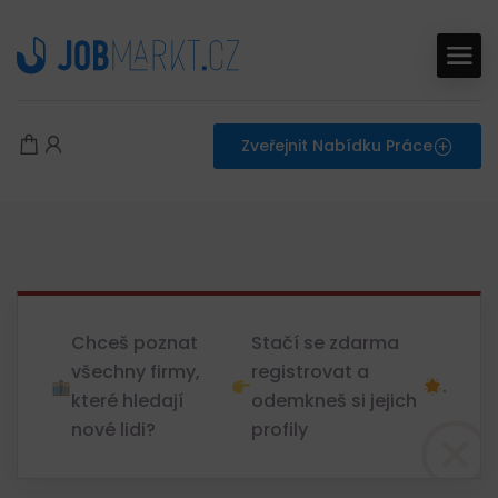
Zveřejnit Nabídku Práce
Chceš poznat
Stačí se zdarma
všechny firmy,
registrovat a
.
které hledají
odemkneš si jejich
nové lidi?
profily