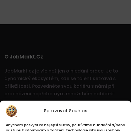
O JobMarkt.cz
JobMarkt.cz je víc než jen o hledání práce. Je to
dynamický ekosystém, kde se talent setkává s
příležitostí.
Pozvedněte svou kariéru s námi při
procházení nepřeberným množstvím nabídek!
Spravovat Souhlas
Abychom poskytli co nejlepší služby, používáme k ukládání a/nebo
přístupu k informacím o zařízení, technologie jako jsou soubory