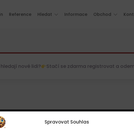
ín
Reference
Hledat
Informace
Obchod
Kont
hledají nové lidi?
Stačí se zdarma registrovat a odemkn
Spravovat Souhlas