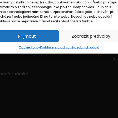
chom poskytli co nejlepší služby, používáme k ukládání a/nebo přístupu 
Základní
Pr
ormacím o zařízení, technologie jako jsou soubory cookies. Souhlas s
mito technologiemi nám umožní zpracovávat údaje, jako je chování při
ocházení nebo jedinečná ID na tomto webu. Nesouhlas nebo odvolání
ce. Je to dynamický
Domů
Hl
hlasu může nepříznivě ovlivnit určité vlastnosti a funkce.
itostí.
Pozvedněte svou
O nás
Mo
ným množstvím nabídek!
Příjmout
Zobrazit předvolby
Kontakty
Zv
Sp
Cookie Policy
Prohlášení o ochraně osobních údajů
Zv
Zv
ranná známka.