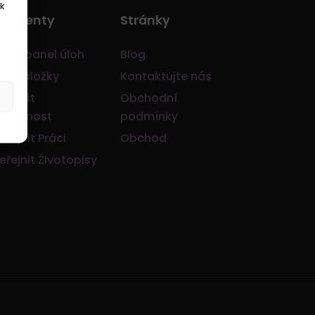
k
o Klienty
Stránky
avní panel úloh
Blog
je záložky
Kontaktujte nás
eřejnit
Obchodní
olečnost
podmínky
eřejnit Práci
Obchod
eřejnit Životopisy