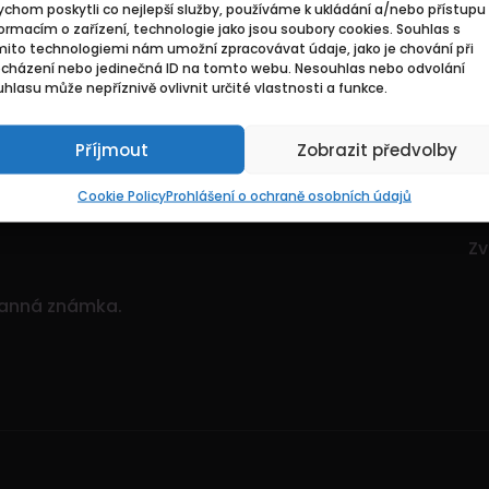
chom poskytli co nejlepší služby, používáme k ukládání a/nebo přístupu 
Základní
Pr
ormacím o zařízení, technologie jako jsou soubory cookies. Souhlas s
mito technologiemi nám umožní zpracovávat údaje, jako je chování při
ocházení nebo jedinečná ID na tomto webu. Nesouhlas nebo odvolání
ce. Je to dynamický
Domů
Hl
hlasu může nepříznivě ovlivnit určité vlastnosti a funkce.
itostí.
Pozvedněte svou
O nás
Mo
ným množstvím nabídek!
Příjmout
Zobrazit předvolby
Kontakty
Zv
Sp
Cookie Policy
Prohlášení o ochraně osobních údajů
Zv
Zv
ranná známka.