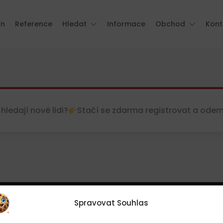
ín
Reference
Hledat
Informace
Obchod
Kont
hledají nové lidi?
Stačí se zdarma registrovat a odemkn
Spravovat Souhlas