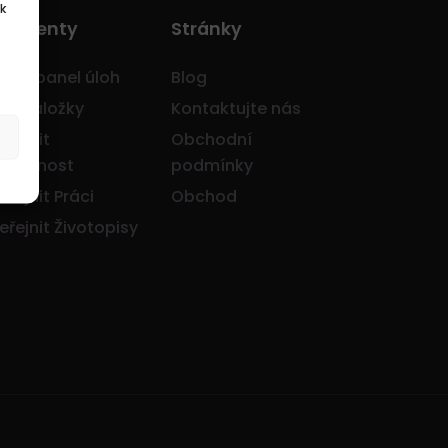
k
o Klienty
Stránky
avní panel úloh
Blog
je záložky
Kontaktujte nás
eřejnit
Obchodní
olečnost
podmínky
eřejnit Práci
Obchod
eřejnit Životopisy