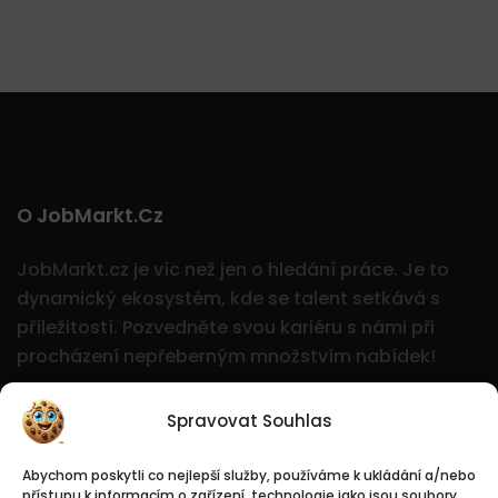
O JobMarkt.cz
JobMarkt.cz je víc než jen o hledání práce. Je to
dynamický ekosystém, kde se talent setkává s
příležitostí.
Pozvedněte svou kariéru s námi při
procházení nepřeberným množstvím nabídek!
Spravovat Souhlas
Abychom poskytli co nejlepší služby, používáme k ukládání a/nebo
přístupu k informacím o zařízení, technologie jako jsou soubory