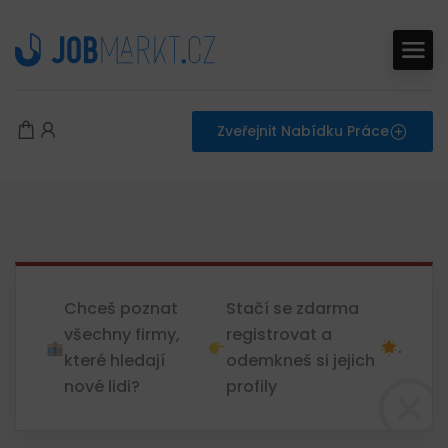
Zveřejnit Nabídku Práce
Chceš poznat
Stačí se zdarma
všechny firmy,
registrovat a
.
které hledají
odemkneš si jejich
nové lidi?
profily