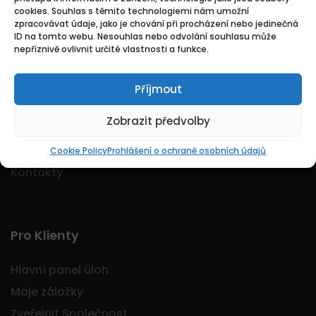
cookies. Souhlas s těmito technologiemi nám umožní
Logo Jobmarkt.cz ® je registrovaná ochranná
zpracovávat údaje, jako je chování při procházení nebo jedinečná
známka.
ID na tomto webu. Nesouhlas nebo odvolání souhlasu může
nepříznivě ovlivnit určité vlastnosti a funkce.
Příjmout
Základní
Zobrazit předvolby
Domů
O nás
Cookie Policy
Prohlášení o ochraně osobních údajů
Kontakty
Pro Klienty
Hlavní panel úloh
Moje záložky
Zveřejnit Společnost