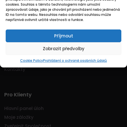
cookies. Souhlas s těmito technologiemi nám umožní
Logo Jobmarkt.cz ® je registrovaná ochranná
zpracovávat údaje, jako je chování při procházení nebo jedinečná
známka.
ID na tomto webu. Nesouhlas nebo odvolání souhlasu může
nepříznivě ovlivnit určité vlastnosti a funkce.
Příjmout
Základní
Zobrazit předvolby
Domů
O nás
Cookie Policy
Prohlášení o ochraně osobních údajů
Kontakty
Pro Klienty
Hlavní panel úloh
Moje záložky
Zveřejnit Společnost