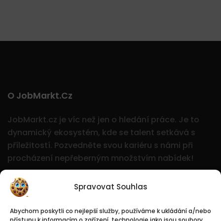
O JobMarkt.cz
JobMarkt.cz je víc než jen o hledání práce. Je to
dynamický ekosystém, kde se talent setkává s
příležitostí.
Pozvedněte svou kariéru s námi při
procházení nepřeberným množstvím nabídek!
Spravovat Souhlas
Abychom poskytli co nejlepší služby, používáme k ukládání a/nebo
přístupu k informacím o zařízení, technologie jako jsou soubory