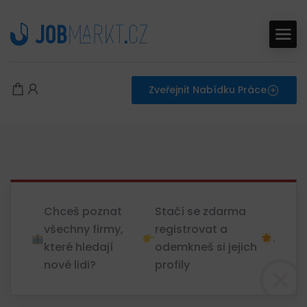
Zveřejnit Nabídku Práce
Chceš poznat
Stačí se zdarma
všechny firmy,
registrovat a
.
které hledají
odemkneš si jejich
nové lidi?
profily