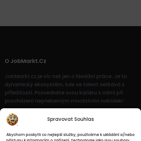
O JobMarkt.cz
JobMarkt.cz je víc než jen o hledání práce. Je to
dynamický ekosystém, kde se talent setkává s
příležitostí.
Pozvedněte svou kariéru s námi při
procházení nepřeberným množstvím nabídek!
Spravovat Souhlas
Abychom poskytli co nejlepší služby, používáme k ukládání a/nebo
přístupu k informacím o zařízení, technologie jako jsou soubory