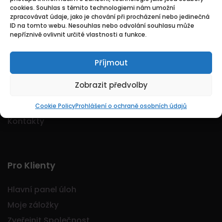
cookies. Souhlas s těmito technologiemi nám umožní
Logo Jobmarkt.cz ® je registrovaná ochranná
zpracovávat údaje, jako je chování při procházení nebo jedinečná
známka.
ID na tomto webu. Nesouhlas nebo odvolání souhlasu může
nepříznivě ovlivnit určité vlastnosti a funkce.
Příjmout
Základní
Zobrazit předvolby
Domů
O nás
Cookie Policy
Prohlášení o ochraně osobních údajů
Kontakty
Pro Klienty
Hlavní panel úloh
Moje záložky
Zveřejnit Společnost