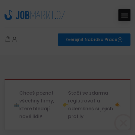
Zveřejnit Nabídku Práce
Chceš poznat
Stačí se zdarma
všechny firmy,
registrovat a
.
které hledají
odemkneš si jejich
nové lidi?
profily